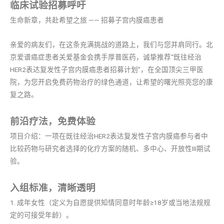
临床试验招募呼吁
生命新章，共赴希望之旅 —— 招募子宫内膜癌患者
亲爱的病友们，在这条充满挑战的道路上，我们与您并肩同行。北
京爱谱癌症患者关爱基金会携手厚普医药，诚挚推荐“既往经治
HER2表达复发性子宫内膜癌患者招募计划”，在全国顶尖三甲医
院，为您开启免费药物治疗的绿色通道，让希望的曙光照亮您的康
复之路。
前沿疗法，免费体验
项目介绍：一项在既往经治HER2表达复发性子宫内膜癌参与者中
比较药物与研究者选择的化疗方案的随机、多中心、开放性III期试
验。
入组标准，清晰透明
1. 成年女性（定义为自愿提供知情同意时年龄≥18岁或当地法规规
定的可接受年龄）。