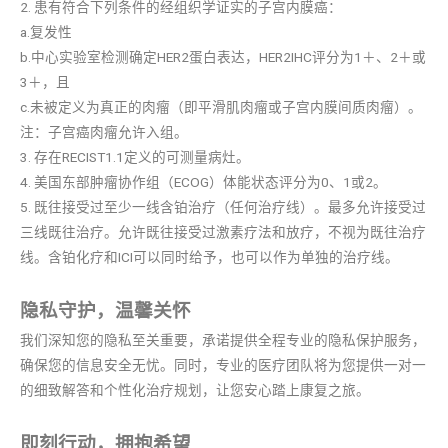
2. 患有符合下列条件的经组织学证实的子宫内膜癌：
a.复发性
b.中心实验室检测确定HER2蛋白表达，HER2IHC评分为1＋、2＋或
3＋，且
c.未被定义为真正的肉瘤（即平滑肌肉瘤或子宫内膜间质肉瘤）。
注：子宫癌肉瘤允许入组。
3. 存在RECIST1.1定义的可测量病灶。
4. 美国东部肿瘤协作组（ECOG）体能状态评分为0、1或2。
5. 既往接受过至少一线含铂治疗（任何治疗线）。最多允许接受过
三线既往治疗。允许既往接受过激素疗法和放疗，不视为既往治疗
线。含铂化疗和ICI可以同时给予，也可以作为单独的治疗线。
隐私守护，温馨关怀
我们深知您的隐私至关重要，承诺提供全程专业的隐私保护服务，
确保您的信息安全无忧。同时，专业的医疗团队将为您提供一对一
的细致解答和个性化治疗规划，让您安心踏上康复之旅。
即刻行动，拥抱希望