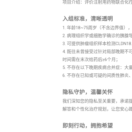
项目介绍：评价注射用药物联合化疗对
入组标准，清晰透明
1. 年龄18~75周岁（不含边界值
2. 病理组织学或细胞学确诊的胰
3. 可提供肿瘤组织样本检测CLDN1
4. 既往未曾接受过针对局部晚期
时间需在末次给药后≥6个月；
5. 不存在以下晚期疾病合并症：
6. 不存在已知或可疑的间质性肺
隐私守护，温馨关怀
我们深知您的隐私至关重要，承诺
解答和个性化治疗规划，让您安心
即刻行动，拥抱希望