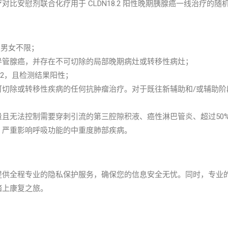
比安慰剂联合化疗用于 CLDN18.2 阳性晚期胰腺癌一线治疗的
），男女不限；
腺导管腺癌，并存在不可切除的局部晚期病灶或转移性病灶；
8.2，且检测结果阳性；
不可切除或转移性疾病的任何抗肿瘤治疗。对于既往新辅助和/或辅助
大量且无法控制需要穿刺引流的第三腔隙积液、癌性淋巴管炎、超过50
炎、严重影响呼吸功能的中重度肺部疾病。
提供全程专业的隐私保护服务，确保您的信息安全无忧。同时，专业
踏上康复之旅。