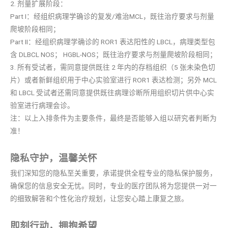
2. 剂量扩展阶段：
Part I：经组织病理学确诊的复发/难治MCL，既往治疗要求与剂量
爬坡阶段相同；
Part II：经组织病理学确诊的 ROR1 表达阳性的 LBCL，病理类型包
含 DLBCL NOS； HGBL-NOS；既往治疗要求与剂量爬坡阶段相同；
3. 所有受试者，需同意提供既往 2 年内的存档组织（5 张未染色切
片）或者新鲜组织用于中心实验室进行 ROR1 表达检测；另外 MCL
和 LBCL 受试者还需同意提供既往病理诊断所用组织切片供中心实
验室进行病理会诊。
注：以上入排条件为主要条件，最终是否能够入组以研究者判断为
准！
隐私守护，温馨关怀
我们深知您的隐私至关重要，承诺提供全程专业的隐私保护服务，
确保您的信息安全无忧。同时，专业的医疗团队将为您提供一对一
的细致解答和个性化治疗规划，让您安心踏上康复之旅。
即刻行动，拥抱希望