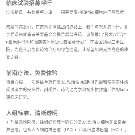
临床试验招募呼吁
生命新章，共赴希望之旅 —— 招募复发/难治性B细胞淋巴瘤患者
亲爱的病友们，在这条充满挑战的道路上，我们与您并肩同行。北
京爱谱癌症患者关爱基金会携手厚普医药，诚挚推出“复发/难治性
B细胞淋巴瘤和晚期实体瘤受试者招募计划”，在全国顶尖三甲医
院，为您开启免费药物治疗的绿色通道，让希望的曙光照亮您的康
复之路。
前沿疗法，免费体验
项目介绍：一项评估单药在复发/难治性B细胞淋巴瘤和晚期实体瘤
受试者中的安全性、耐受性、药代动力学和初步抗肿瘤活性的Ia/Ib
期临床研究。
入组标准，清晰透明
1. 剂量递增阶段：经组织病理学确诊的复发/难治 B 细胞非霍奇金
淋巴瘤，包含大 B 细胞淋巴瘤（LBCL）和套细胞淋巴瘤（MCL）。