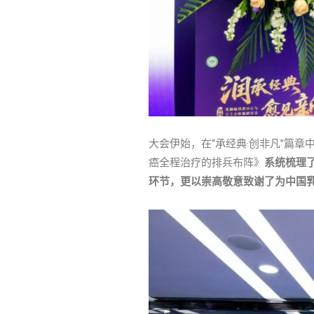
大会伊始，在“承经典·创非凡”篇章
癌全程治疗的排兵布阵》
系统梳理
环节，更以崇高敬意致谢了为中国