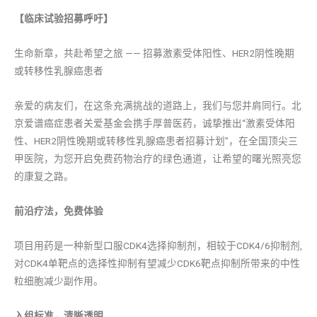
【临床试验招募呼吁】
生命新章，共赴希望之旅 —— 招募激素受体阳性、HER2阴性晚期
或转移性乳腺癌患者
亲爱的病友们，在这条充满挑战的道路上，我们与您并肩同行。北
京爱谱癌症患者关爱基金会携手厚普医药，诚挚推出“激素受体阳
性、HER2阴性晚期或转移性乳腺癌患者招募计划”，在全国顶尖三
甲医院，为您开启免费药物治疗的绿色通道，让希望的曙光照亮您
的康复之路。
前沿疗法，免费体验
项目用药是一种新型口服CDK4选择抑制剂，相较于CDK4/6抑制剂,
对CDK4单靶点的选择性抑制有望减少CDK6靶点抑制所带来的中性
粒细胞减少副作用。
入组标准，清晰透明