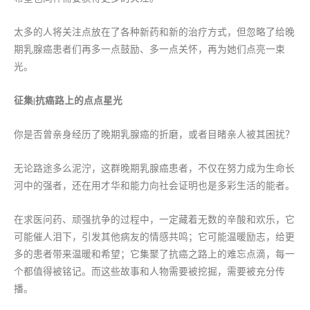
太多的人将关注点放在了各种新药和新的治疗方式，但忽略了给晚
期乳腺癌患者们再多一点鼓励、多一点关怀，再为她们点亮一束
光。
征集|抗癌路上的点点星光
你是否曾亲身经历了晚期乳腺癌的折磨，或者目睹亲人被其困扰？
无论路途多么泥泞，这群晚期乳腺癌患者，不仅在努力成为生命长
河中的强者，还在用才华和能力向社会证明也是多彩生活的能者。
在求医问药、顽强抗争的过程中，一定藏着无数的辛酸和欢乐，它
可能催人泪下，引发其他病友的情感共鸣；它可能温暖励志，给更
多的患者带来温暖和希望；它集聚了抗癌之路上的难忘点滴，每一
个都值得被铭记。而这些故事和人物需要被挖掘，需要被充分传
播。