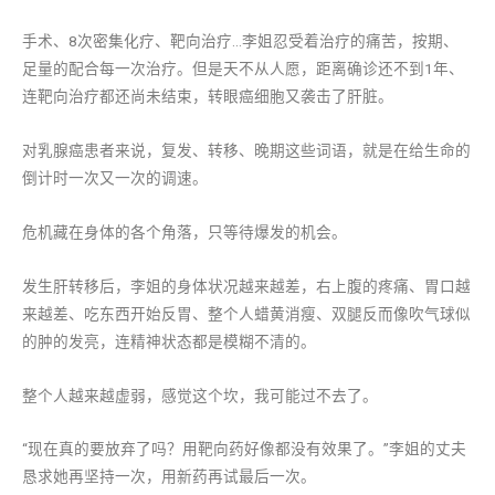
手术、8次密集化疗、靶向治疗…李姐忍受着治疗的痛苦，按期、
足量的配合每一次治疗。但是天不从人愿，距离确诊还不到1年、
连靶向治疗都还尚未结束，转眼癌细胞又袭击了肝脏。
对乳腺癌患者来说，复发、转移、晚期这些词语，就是在给生命的
倒计时一次又一次的调速。
危机藏在身体的各个角落，只等待爆发的机会。
发生肝转移后，李姐的身体状况越来越差，右上腹的疼痛、胃口越
来越差、吃东西开始反胃、整个人蜡黄消瘦、双腿反而像吹气球似
的肿的发亮，连精神状态都是模糊不清的。
整个人越来越虚弱，感觉这个坎，我可能过不去了。
“现在真的要放弃了吗？用靶向药好像都没有效果了。”李姐的丈夫
恳求她再坚持一次，用新药再试最后一次。