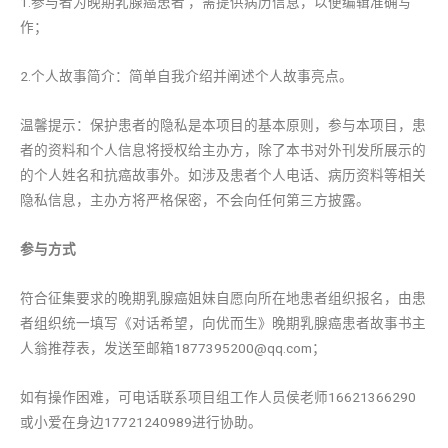
1.参与者为晚期乳腺癌患者 ，需提供病历信息，以便编辑准确写
作；
2.个人故事简介：简单自我介绍并阐述个人故事亮点。
温馨提示：保护患者的隐私是本项目的基本原则，参与本项目，患
者的资料和个人信息将授权给主办方，除了本书对外刊发所展示的
的个人姓名和抗癌故事外。如涉及患者个人电话、病历资料等相关
隐私信息，主办方将严格保密，不会向任何第三方披露。
参与方式
符合征集要求的晚期乳腺癌姐妹自愿向所在地患者组织报名，由患
者组织统一填写《对话希望，向优而生》晚期乳腺癌患者故事书主
人翁推荐表，发送至邮箱1877395200@qq.com；
如有操作困难，可电话联系项目组工作人员侯老师16621366290
或小爱在身边17721240989进行协助。