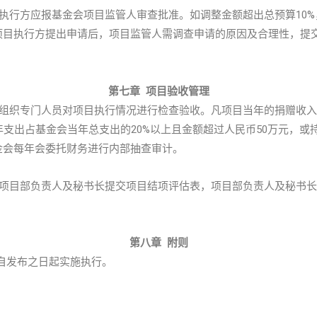
执行方应报基金会项目监管人审查批准。如调整金额超出总预算10%
项目执行方提出申请后，项目监管人需调查申请的原因及合理性，提
第七章 项目验收管理
组织专门人员对项目执行情况进行检查验收。凡项目当年的捐赠收入占
年支出占基金会当年总支出的20%以上且金额超过人民币50万元，或
金会每年会委托财务进行内部抽查审计。
项目部负责人及秘书长提交项目结项评估表，项目部负责人及秘书长
第八章 附则
自发布之日起实施执行。