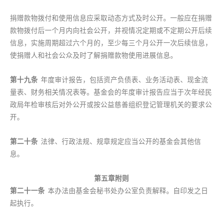
捐赠款物拨付和使用信息应采取动态方式及时公开。一般应在捐赠
款物拨付后一个月内向社会公开，并视情况定期或不定期公开后续
信息，实施周期超过六个月的，至少每三个月公开一次后续信息，
使捐赠人和社会公众及时了解捐赠款物使用进展信息。
第十
九
条
年度审计报告，包括资产负债表、业务活动表、现金流
量表、财务相关情况表等。基金会的年度审计报告应当于次年经民
政局年检审核后对外公开或按公益慈善组织登记管理机关的要求公
开。
第二十条
法律、行政法规、规章规定应当公开的基金会其他信
息。
第五章附则
第二十
一
条
本办法由基金会秘书处办公室负责解释。自印发之日
起执行。