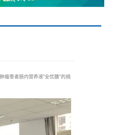
肿瘤患者肠内营养液“全优膳”的捐