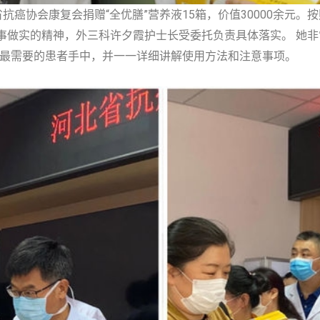
癌协会康复会捐赠“全优膳”营养液15箱，价值30000余元。按
事做实的精神，外三科许夕霞护士长受委托负责具体落实。 她
到最需要的患者手中，并一一详细讲解使用方法和注意事项。