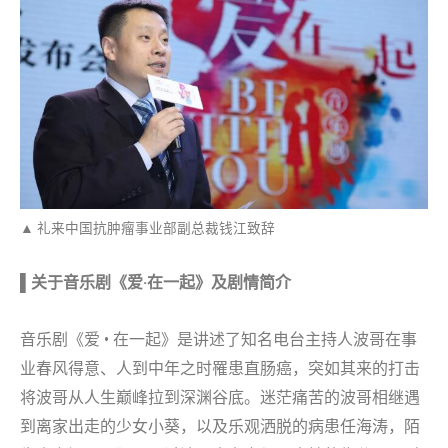
▲ 礼来中国抗肿瘤事业部副总裁钱江致辞
▌关于音乐剧《爱·在一起》及剧情简介
音乐剧《爱 • 在一起》是讲述了知名电台主持人波哥在事
业春风得意、人到中年之时罹患直肠癌，突如其来的打击
将波哥从人生巅峰拉到深渊谷底。迷茫痛苦的波哥相继遇
到离家出走的少女小葵，以及乐观洒脱的病患任海涛，陌