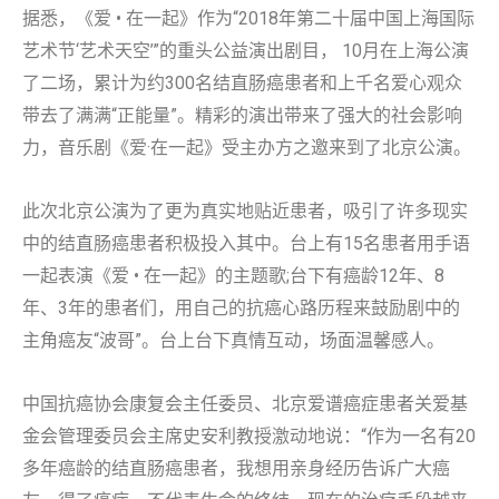
据悉，《爱 • 在一起》作为“2018年第二十届中国上海国际
艺术节‘艺术天空’”的重头公益演出剧目， 10月在上海公演
了二场，累计为约300名结直肠癌患者和上千名爱心观众
带去了满满“正能量”。精彩的演出带来了强大的社会影响
力，音乐剧《爱·在一起》受主办方之邀来到了北京公演。
此次北京公演为了更为真实地贴近患者，吸引了许多现实
中的结直肠癌患者积极投入其中。台上有15名患者用手语
一起表演《爱 • 在一起》的主题歌;台下有癌龄12年、8
年、3年的患者们，用自己的抗癌心路历程来鼓励剧中的
主角癌友“波哥”。台上台下真情互动，场面温馨感人。
中国抗癌协会康复会主任委员、北京爱谱癌症患者关爱基
金会管理委员会主席史安利教授激动地说：“作为一名有20
多年癌龄的结直肠癌患者，我想用亲身经历告诉广大癌