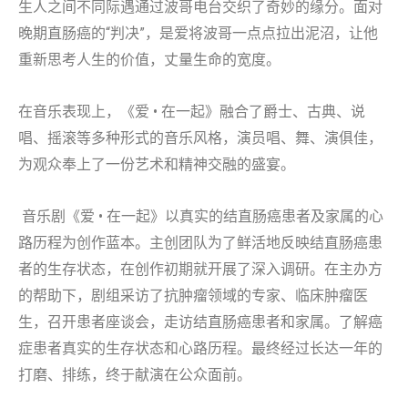
生人之间不同际遇通过波哥电台交织了奇妙的缘分。面对
晚期直肠癌的“判决”，是爱将波哥一点点拉出泥沼，让他
重新思考人生的价值，丈量生命的宽度。
在音乐表现上，《爱 • 在一起》融合了爵士、古典、说
唱、摇滚等多种形式的音乐风格，演员唱、舞、演俱佳，
为观众奉上了一份艺术和精神交融的盛宴。
音乐剧《爱 • 在一起》以真实的结直肠癌患者及家属的心
路历程为创作蓝本。主创团队为了鲜活地反映结直肠癌患
者的生存状态，在创作初期就开展了深入调研。在主办方
的帮助下，剧组采访了抗肿瘤领域的专家、临床肿瘤医
生，召开患者座谈会，走访结直肠癌患者和家属。了解癌
症患者真实的生存状态和心路历程。最终经过长达一年的
打磨、排练，终于献演在公众面前。