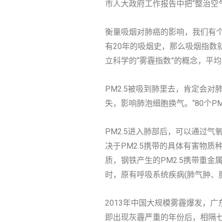
市人大政府工作报告中把“整治空
衡量吸烟对肺癌的影响，我们有个提
有20年的吸烟史，那么吸烟指数
立科学的“雾霾指数”的概念，平
PM2.5被吸到肺里去，肯定会
失，影响肺泡细胞换气。“80个P
PM2.5进入肺部后，可以通过
决于PM2.5携带的具体有害物质
质，钢铁产生的PM2.5携带重
时，原有呼吸系统疾病(肺气肿、
2013年中国大规模雾霾爆发，
即出现灰霾严重的年份后，相隔