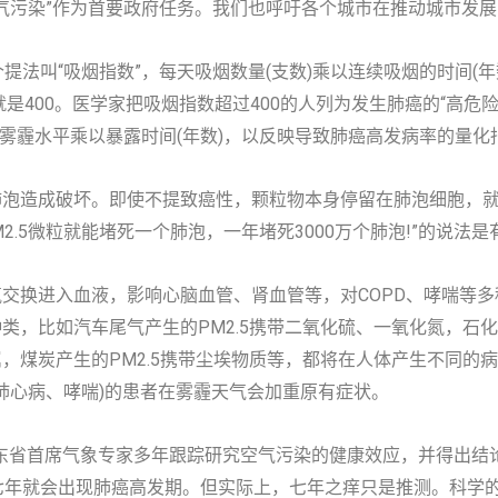
气污染”作为首要政府任务。我们也呼吁各个城市在推动城市发
法叫“吸烟指数”，每天吸烟数量(支数)乘以连续吸烟的时间(年
就是400。医学家把吸烟指数超过400的人列为发生肺癌的“高危
均雾霾水平乘以暴露时间(年数)，以反映导致肺癌高发病率的量化
对肺泡造成破坏。即使不提致癌性，颗粒物本身停留在肺泡细胞，
M2.5微粒就能堵死一个肺泡，一年堵死3000万个肺泡!”的说法
气氧交换进入血液，影响心脑血管、肾血管等，对COPD、哮喘等
种类，比如汽车尾气产生的PM2.5携带二氧化硫、一氧化氮，石化
金属，煤炭产生的PM2.5携带尘埃物质等，都将在人体产生不同
肺心病、哮喘)的患者在雾霾天气会加重原有症状。
广东省首席气象专家多年跟踪研究空气污染的健康效应，并得出结论
七年就会出现肺癌高发期。但实际上，七年之痒只是推测。科学