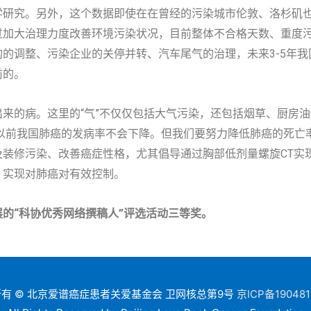
学研究。另外，这个数据即使在在曾经的污染城市伦敦、洛杉矶
过加大治理力度改善环境污染状况，目前整体不合格天数、重度
的调整、污染企业的关停并转、汽车尾气的治理，未来3-5年我
前的。
来的病。这里的“气”不仅仅包括大气污染，还包括烟草、厨房
年以前我国肺癌的发病率不会下降。但我们要努力降低肺癌的死亡
装修污染、改善癌症性格，尤其倡导通过胸部低剂量螺旋CT实现
，实现对肺癌对有效控制。
的“科协优秀网络撰稿人”评选活动三等奖。
有 © 北京爱谱癌症患者关爱基金会 卫网核总第9号
京ICP备190481