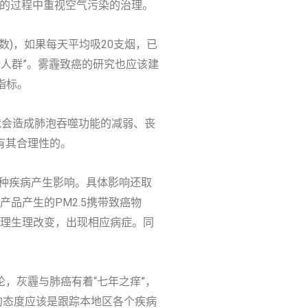
展的过程中重视空气污染的治理。
数)，如果每天平均吸20支烟，已
险人群”。雾霾致癌的研究也应该建
指标。
就会造成肺泡吞噬功能的减弱、丧
是有其合理性的。
多种疾病产生影响。具体影响还取
产品产生的PM2.5携带致癌物
的病理生理改变，出现相应病症。同
，灰霾与肺癌有着“七年之痒”，
的态度应该是跟踪本地区各个疾病