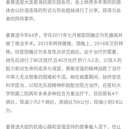
姜普选是大连星海抗癌乐园会员，会上她用多年来的抗癌
体会以妙语连珠的形式与到会姐妹进行了分享，获得与会
者的阵阵掌声。
姜普选今年64岁，早在2011年七月被医院确诊为乳腺癌并
做了根治手术。2013年转移腰椎、颈椎上，2014年又肝转
移。经医院确诊为多发性点状式病灶。由于治疗的需要，
她先后进行了80次放疗;近40次化疗;肝介入2次，以惊人的
毅力和对生命的追求与渴望，勇敢坚强的精神战胜了治疗
中常人无法想象的困难和不适。她在病重期间，始终坚信
科学医治，以阳光乐观精神积极配合院方治疗。在医科大
学附属二院两年多来多种综合方案治疗下，目前原有4个
病灶，现减少为2个病灶，原病灶为6公分，现缩小到3.8公
分。
姜普选大姐的抗癌心路和坚强坚持的故事催人泪下，也让